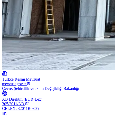
Türkçe Resmi Mevzuat
mevzuat.gov.tr
Çevre, Şehircilik ve İklim Değişikliği Bakanlığı
AB Direktifi (EUR-Lex)
305/2011/AB
CELEX:
32011R0305