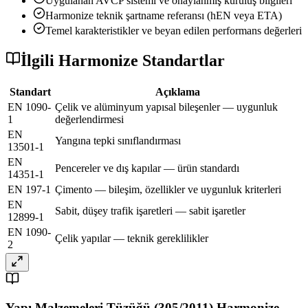
Uygulanan AVCP sistemi ve onaylanmış kuruluş bilgileri
Harmonize teknik şartname referansı (hEN veya ETA)
Temel karakteristikler ve beyan edilen performans değerleri
İlgili Harmonize Standartlar
Standart
Açıklama
EN 1090-
Çelik ve alüminyum yapısal bileşenler — uygunluk
1
değerlendirmesi
EN
Yangına tepki sınıflandırması
13501-1
EN
Pencereler ve dış kapılar — ürün standardı
14351-1
EN 197-1
Çimento — bileşim, özellikler ve uygunluk kriterleri
EN
Sabit, düşey trafik işaretleri — sabit işaretler
12899-1
EN 1090-
Çelik yapılar — teknik gereklilikler
2
Yapı Malzemeleri Tüzüğü (305/2011) Harmonize