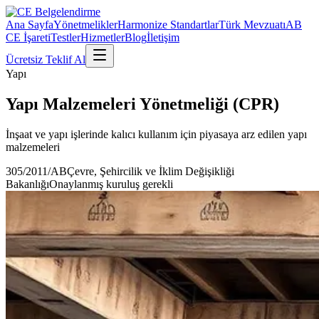
Ana Sayfa
Yönetmelikler
Harmonize Standartlar
Türk Mevzuatı
AB
CE İşareti
Testler
Hizmetler
Blog
İletişim
Ücretsiz Teklif Al
Yapı
Yapı Malzemeleri Yönetmeliği (CPR)
İnşaat ve yapı işlerinde kalıcı kullanım için piyasaya arz edilen yapı
malzemeleri
305/2011/AB
Çevre, Şehircilik ve İklim Değişikliği
Bakanlığı
Onaylanmış kuruluş gerekli