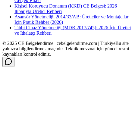
Gerçek Etken
Kişisel Koruyucu Donanım (KKD) CE Belgesi: 2026
İtibarıyla Üretici Rehberi
Asansör Yönetmeliği 2014/33/AB: Üreticiler ve Montajcılar
İçin Pratik Rehber (2026)
Tıbbi Cihaz Yönetmeliği (MDR 2017/745): 2026 İçin Üretici
ve İthalatçı Rehberi
© 2025 CE Belgelendirme | cebelgelendirme.com | Türkiye
Bu site
yalnızca bilgilendirme amaçlıdır. Teknik mevzuat için güncel resmi
kaynakları kontrol ediniz.