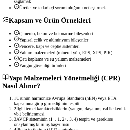
sağlamak
Üretici ve tedarikçi sorumluluğunu netleştirmek
Kapsam ve Ürün Örnekleri
Çimento, beton ve betonarme bileşenleri
Yapısal çelik ve alüminyum bileşenler
Pencere, kapı ve cephe sistemleri
Yalıtım malzemeleri (mineral yün, EPS, XPS, PIR)
Çatı kaplama ve su yalıtım malzemeleri
Yangın güvenliği ürünleri
Yapı Malzemeleri Yönetmeliği (CPR)
Nasıl Alınır?
1
Ürünün harmonize Avrupa Standardı (hEN) veya ETA
kapsamına girip girmediğinin tespiti
2
İlgili temel karakteristiklerin (yangın, dayanım, ısıl iletkenlik
vb.) belirlenmesi
3
AVCP sisteminin (1+, 1, 2+, 3, 4) tespiti ve gerekirse
onaylanmış kuruluş başvurusu
4
İlk tip testlerinin (ITT) yaptırılması