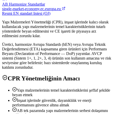
AB Harmonize Standartlar
single-market-economy.ec.europa.eu
Resmi EN standart listesi (OJ)
Yapı Malzemeleri Yönetmeliği (CPR), inşaat işlerinde kalıcı olarak
kullanılacak yapı malzemelerinin temel karakteristiklerinin tutarlı
yöntemlerle beyan edilmesini ve CE işareti ile piyasaya arz
edilmesini zorunlu kılar.
Üretici, harmonize Avrupa Standardı (hEN) veya Avrupa Teknik
Değerlendirmesi (ETA) kapsamına giren ürünleri için Performans
Beyanı (Declaration of Performance — DoP) yayımlar. AVCP
sistemi (Sistem 1+, 1, 2+, 3, 4) ürünün son kullanım amacına ve risk
seviyesine göre belirlenir; bazı sistemlerde onaylanmış kuruluş
katılımı zorunludur.
CPR Yönetmeliğinin Amacı
Yapı malzemelerinin temel karakteristiklerini şeffaf şekilde
beyan etmek
İnşaat işlerinde güvenlik, dayanıklılık ve enerji
performansını güvence altına almak
AB tek pazarında yapı malzemelerinin serbest dolaşımını