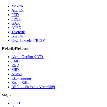
Makina
Asansör
PED
SPVD
GAR
ATEX
Teleferik
Gürültü
Gezi Tekneleri (RCD)
Elektrik/Elektronik
Alçak Gerilim (LVD)
EMC
RED
MID
NAWI
Eko-Tasarım
Enerji Etiketi
BED — Su Isıtıcı Verimliliği
Sağlık
KKD