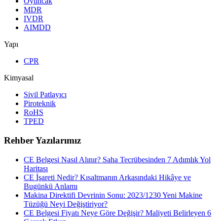
Oyuncak
MDR
IVDR
AIMDD
Yapı
CPR
Kimyasal
Sivil Patlayıcı
Piroteknik
RoHS
TPED
Rehber Yazılarımız
CE Belgesi Nasıl Alınır? Saha Tecrübesinden 7 Adımlık Yol
Haritası
CE İşareti Nedir? Kısaltmanın Arkasındaki Hikâye ve
Bugünkü Anlamı
Makina Direktifi Devrinin Sonu: 2023/1230 Yeni Makine
Tüzüğü Neyi Değiştiriyor?
CE Belgesi Fiyatı Neye Göre Değişir? Maliyeti Belirleyen 6