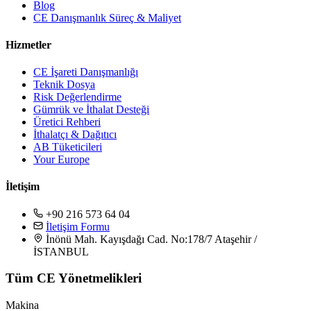
Blog
CE Danışmanlık Süreç & Maliyet
Hizmetler
CE İşareti Danışmanlığı
Teknik Dosya
Risk Değerlendirme
Gümrük ve İthalat Desteği
Üretici Rehberi
İthalatçı & Dağıtıcı
AB Tüketicileri
Your Europe
İletişim
+90 216 573 64 04
İletişim Formu
İnönü Mah. Kayışdağı Cad. No:178/7 Ataşehir /
İSTANBUL
Tüm CE Yönetmelikleri
Makina