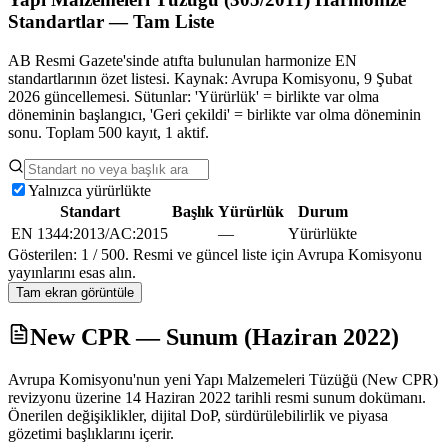
Standartlar — Tam Liste
AB Resmi Gazete'sinde atıfta bulunulan harmonize EN
standartlarının özet listesi. Kaynak: Avrupa Komisyonu, 9 Şubat
2026 güncellemesi. Sütunlar: 'Yürürlük' = birlikte var olma
döneminin başlangıcı, 'Geri çekildi' = birlikte var olma döneminin
sonu.
Toplam
500
kayıt,
1
aktif.
Yalnızca yürürlükte
Standart
Başlık
Yürürlük
Durum
EN 1344:2013/AC:2015
—
Yürürlükte
Gösterilen:
1
/
500
. Resmi ve güncel liste için Avrupa Komisyonu
yayınlarını esas alın.
Tam ekran görüntüle
New CPR — Sunum (Haziran 2022)
Avrupa Komisyonu'nun yeni Yapı Malzemeleri Tüzüğü (New CPR)
revizyonu üzerine 14 Haziran 2022 tarihli resmi sunum dokümanı.
Önerilen değişiklikler, dijital DoP, sürdürülebilirlik ve piyasa
gözetimi başlıklarını içerir.