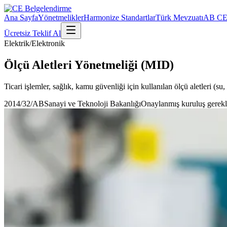
Ana Sayfa
Yönetmelikler
Harmonize Standartlar
Türk Mevzuatı
AB CE 
Ücretsiz Teklif Al
Elektrik/Elektronik
Ölçü Aletleri Yönetmeliği (MID)
Ticari işlemler, sağlık, kamu güvenliği için kullanılan ölçü aletleri (su,
2014/32/AB
Sanayi ve Teknoloji Bakanlığı
Onaylanmış kuruluş gerekl