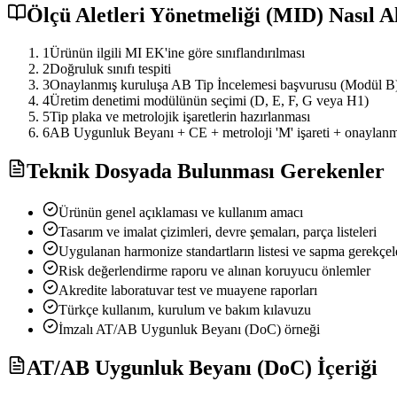
Ölçü Aletleri Yönetmeliği (MID) Nasıl A
1
Ürünün ilgili MI EK'ine göre sınıflandırılması
2
Doğruluk sınıfı tespiti
3
Onaylanmış kuruluşa AB Tip İncelemesi başvurusu (Modül B
4
Üretim denetimi modülünün seçimi (D, E, F, G veya H1)
5
Tip plaka ve metrolojik işaretlerin hazırlanması
6
AB Uygunluk Beyanı + CE + metroloji 'M' işareti + onaylanm
Teknik Dosyada Bulunması Gerekenler
Ürünün genel açıklaması ve kullanım amacı
Tasarım ve imalat çizimleri, devre şemaları, parça listeleri
Uygulanan harmonize standartların listesi ve sapma gerekçel
Risk değerlendirme raporu ve alınan koruyucu önlemler
Akredite laboratuvar test ve muayene raporları
Türkçe kullanım, kurulum ve bakım kılavuzu
İmzalı AT/AB Uygunluk Beyanı (DoC) örneği
AT/AB Uygunluk Beyanı (DoC) İçeriği