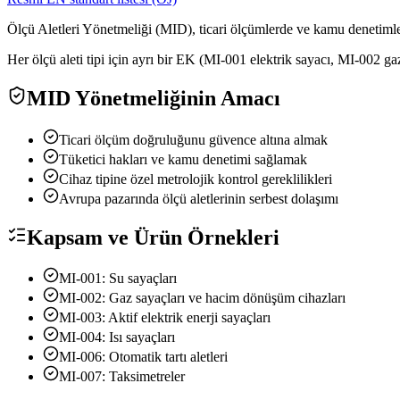
Ölçü Aletleri Yönetmeliği (MID), ticari ölçümlerde ve kamu denetimleri
Her ölçü aleti tipi için ayrı bir EK (MI-001 elektrik sayacı, MI-002 ga
MID Yönetmeliğinin Amacı
Ticari ölçüm doğruluğunu güvence altına almak
Tüketici hakları ve kamu denetimi sağlamak
Cihaz tipine özel metrolojik kontrol gereklilikleri
Avrupa pazarında ölçü aletlerinin serbest dolaşımı
Kapsam ve Ürün Örnekleri
MI-001: Su sayaçları
MI-002: Gaz sayaçları ve hacim dönüşüm cihazları
MI-003: Aktif elektrik enerji sayaçları
MI-004: Isı sayaçları
MI-006: Otomatik tartı aletleri
MI-007: Taksimetreler