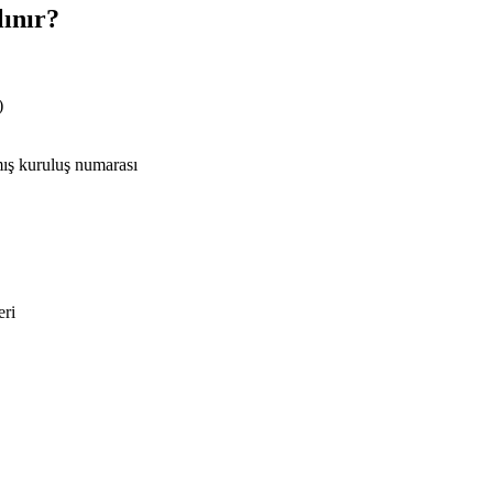
lınır?
)
ış kuruluş numarası
eri