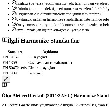
İmalatçı (ve varsa yetkili temsilci) adı, ticari unvanı ve adresi
Ürünün tanımı, model, tip, seri numarası ve izlenebilirlik bilg
Uygulanan AB direktifinin/yönetmeliğinin tam referansı
Uygunluk sağlanan harmonize standartların liste hâlinde refe
Onaylanmış kuruluş adı, kimlik numarası ve düzenlenen belge
İmza, imzalayan kişinin adı–görevi, yer ve tarih
İlgili Harmonize Standartlar
Standart
Açıklama
EN 14154
Su sayaçları
EN 1359
Gaz sayaçları (diyafragmalı)
EN 50470 serisi
Elektrik sayaçları
EN 1434
Isı sayaçları
Ölçü Aletleri Direktifi (2014/32/EU) Harmonize Stan
AB Resmi Gazete'sinde yayımlanan ve uygunluk karinesi sağlayan EN 