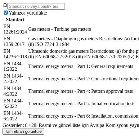
Yalnızca yürürlükte
Standart
EN
Gas meters - Turbine gas meters
12261:2024
EN
Gas meters - Diaphragm gas meters Restrictions: (a) for 
1359:2017
(ii) ISO 7724-3:1984
EN
Ultrasonic domestic gas meters Restrictions: (a) for the
14236:2018
(ii) EN 60068-2-5:2018 (iii) EN 60068-2-30:2005 (iv
EN 1434-
Thermal energy meters - Part 1: General requirements
1:2022
EN 1434-
Thermal energy meters - Part 2: Constructional requirem
2:2022
EN 1434-
Thermal energy meters - Part 4: Pattern approval tests
4:2022
EN 1434-
Thermal energy meters - Part 5: Initial verification tests
5:2022
EN 1434-
Thermal energy meters - Part 6: Installation, commissio
6:2022
Gösterilen:
8
/
28
. Resmi ve güncel liste için Avrupa Komisyonu yayınl
Tam ekran görüntüle