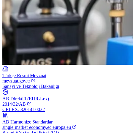
Türkçe Resmi Mevzuat
mevzuat.gov.tr
Sanayi ve Teknoloji Bakanlığı
AB Direktifi (EUR-Lex)
2014/32/AB
CELEX:
32014L0032
AB Harmonize Standartlar
single-market-economy.ec.europa.eu
Resmi EN standart listesi (OJ)