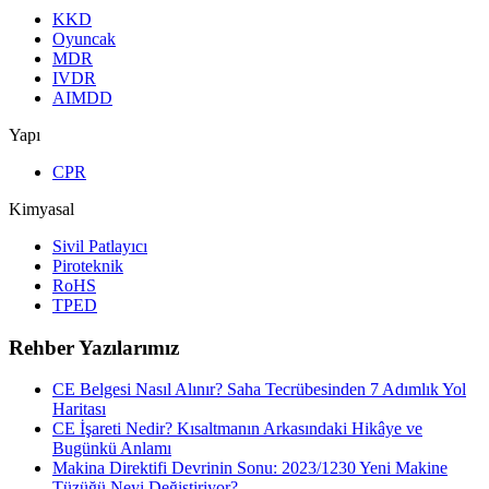
KKD
Oyuncak
MDR
IVDR
AIMDD
Yapı
CPR
Kimyasal
Sivil Patlayıcı
Piroteknik
RoHS
TPED
Rehber Yazılarımız
CE Belgesi Nasıl Alınır? Saha Tecrübesinden 7 Adımlık Yol
Haritası
CE İşareti Nedir? Kısaltmanın Arkasındaki Hikâye ve
Bugünkü Anlamı
Makina Direktifi Devrinin Sonu: 2023/1230 Yeni Makine
Tüzüğü Neyi Değiştiriyor?