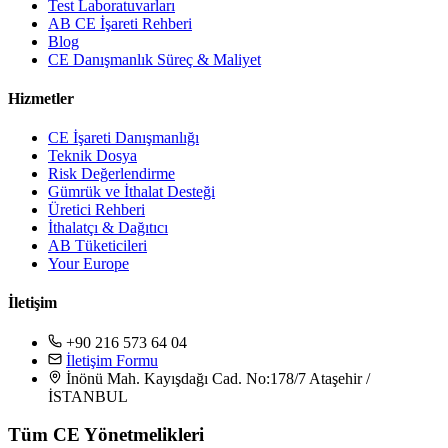
Test Laboratuvarları
AB CE İşareti Rehberi
Blog
CE Danışmanlık Süreç & Maliyet
Hizmetler
CE İşareti Danışmanlığı
Teknik Dosya
Risk Değerlendirme
Gümrük ve İthalat Desteği
Üretici Rehberi
İthalatçı & Dağıtıcı
AB Tüketicileri
Your Europe
İletişim
+90 216 573 64 04
İletişim Formu
İnönü Mah. Kayışdağı Cad. No:178/7 Ataşehir /
İSTANBUL
Tüm CE Yönetmelikleri