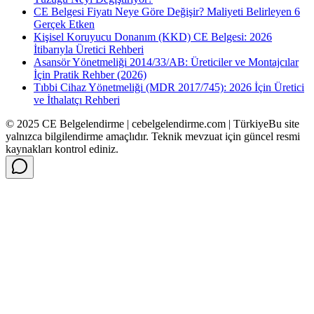
CE Belgesi Fiyatı Neye Göre Değişir? Maliyeti Belirleyen 6
Gerçek Etken
Kişisel Koruyucu Donanım (KKD) CE Belgesi: 2026
İtibarıyla Üretici Rehberi
Asansör Yönetmeliği 2014/33/AB: Üreticiler ve Montajcılar
İçin Pratik Rehber (2026)
Tıbbi Cihaz Yönetmeliği (MDR 2017/745): 2026 İçin Üretici
ve İthalatçı Rehberi
© 2025 CE Belgelendirme | cebelgelendirme.com | Türkiye
Bu site
yalnızca bilgilendirme amaçlıdır. Teknik mevzuat için güncel resmi
kaynakları kontrol ediniz.