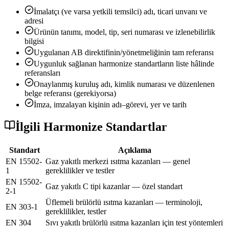
İmalatçı (ve varsa yetkili temsilci) adı, ticari unvanı ve
adresi
Ürünün tanımı, model, tip, seri numarası ve izlenebilirlik
bilgisi
Uygulanan AB direktifinin/yönetmeliğinin tam referansı
Uygunluk sağlanan harmonize standartların liste hâlinde
referansları
Onaylanmış kuruluş adı, kimlik numarası ve düzenlenen
belge referansı (gerekiyorsa)
İmza, imzalayan kişinin adı–görevi, yer ve tarih
İlgili Harmonize Standartlar
Standart
Açıklama
EN 15502-
Gaz yakıtlı merkezi ısıtma kazanları — genel
1
gereklilikler ve testler
EN 15502-
Gaz yakıtlı C tipi kazanlar — özel standart
2-1
Üflemeli brülörlü ısıtma kazanları — terminoloji,
EN 303-1
gereklilikler, testler
EN 304
Sıvı yakıtlı brülörlü ısıtma kazanları için test yöntemleri