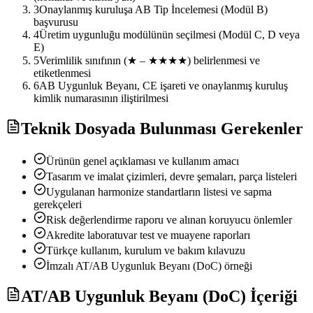
3
Onaylanmış kuruluşa AB Tip İncelemesi (Modül B)
başvurusu
4
Üretim uygunluğu modülünün seçilmesi (Modül C, D veya
E)
5
Verimlilik sınıfının (★ – ★★★★) belirlenmesi ve
etiketlenmesi
6
AB Uygunluk Beyanı, CE işareti ve onaylanmış kuruluş
kimlik numarasının iliştirilmesi
Teknik Dosyada Bulunması Gerekenler
Ürünün genel açıklaması ve kullanım amacı
Tasarım ve imalat çizimleri, devre şemaları, parça listeleri
Uygulanan harmonize standartların listesi ve sapma
gerekçeleri
Risk değerlendirme raporu ve alınan koruyucu önlemler
Akredite laboratuvar test ve muayene raporları
Türkçe kullanım, kurulum ve bakım kılavuzu
İmzalı AT/AB Uygunluk Beyanı (DoC) örneği
AT/AB Uygunluk Beyanı (DoC) İçeriği