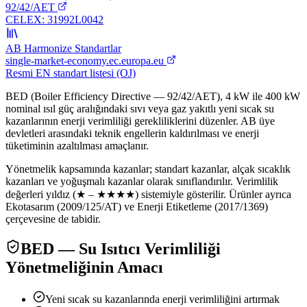
92/42/AET
CELEX:
31992L0042
AB Harmonize Standartlar
single-market-economy.ec.europa.eu
Resmi EN standart listesi (OJ)
BED (Boiler Efficiency Directive — 92/42/AET), 4 kW ile 400 kW
nominal ısıl güç aralığındaki sıvı veya gaz yakıtlı yeni sıcak su
kazanlarının enerji verimliliği gerekliliklerini düzenler. AB üye
devletleri arasındaki teknik engellerin kaldırılması ve enerji
tüketiminin azaltılması amaçlanır.
Yönetmelik kapsamında kazanlar; standart kazanlar, alçak sıcaklık
kazanları ve yoğuşmalı kazanlar olarak sınıflandırılır. Verimlilik
değerleri yıldız (★ – ★★★★) sistemiyle gösterilir. Ürünler ayrıca
Ekotasarım (2009/125/AT) ve Enerji Etiketleme (2017/1369)
çerçevesine de tabidir.
BED — Su Isıtıcı Verimliliği
Yönetmeliğinin Amacı
Yeni sıcak su kazanlarında enerji verimliliğini artırmak