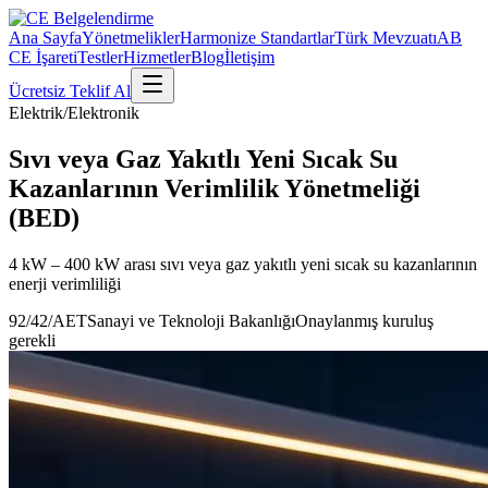
Ana Sayfa
Yönetmelikler
Harmonize Standartlar
Türk Mevzuatı
AB
CE İşareti
Testler
Hizmetler
Blog
İletişim
Ücretsiz Teklif Al
Elektrik/Elektronik
Sıvı veya Gaz Yakıtlı Yeni Sıcak Su
Kazanlarının Verimlilik Yönetmeliği
(BED)
4 kW – 400 kW arası sıvı veya gaz yakıtlı yeni sıcak su kazanlarının
enerji verimliliği
92/42/AET
Sanayi ve Teknoloji Bakanlığı
Onaylanmış kuruluş
gerekli