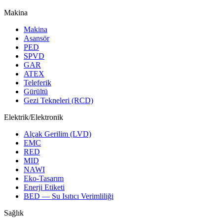
Makina
Makina
Asansör
PED
SPVD
GAR
ATEX
Teleferik
Gürültü
Gezi Tekneleri (RCD)
Elektrik/Elektronik
Alçak Gerilim (LVD)
EMC
RED
MID
NAWI
Eko-Tasarım
Enerji Etiketi
BED — Su Isıtıcı Verimliliği
Sağlık