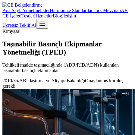
Ana Sayfa
Yönetmelikler
Harmonize Standartlar
Türk Mevzuatı
AB
CE İşareti
Testler
Hizmetler
Blog
İletişim
Ücretsiz Teklif Al
Kimyasal
Taşınabilir Basınçlı Ekipmanlar
Yönetmeliği (TPED)
Tehlikeli madde taşımacılığında (ADR/RID/ADN) kullanılan
taşınabilir basınçlı ekipmanlar
2010/35/AB
Ulaştırma ve Altyapı Bakanlığı
Onaylanmış kuruluş
gerekli