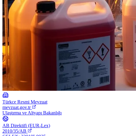
Türkçe Resmi Mevzuat
mevzuat.gov.tr
Ulaştırma ve Altyapı Bakanlığı
AB Direktifi (EUR-Lex)
2010/35/AB