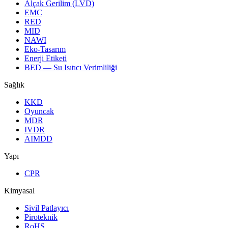
Alçak Gerilim (LVD)
EMC
RED
MID
NAWI
Eko-Tasarım
Enerji Etiketi
BED — Su Isıtıcı Verimliliği
Sağlık
KKD
Oyuncak
MDR
IVDR
AIMDD
Yapı
CPR
Kimyasal
Sivil Patlayıcı
Piroteknik
RoHS