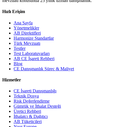
mevzuatı konusunda 25 yıllık uzman danışmanlık.
Hızlı Erişim
Ana Sayfa
Yönetmelikler
AB Direktifleri
Harmonize Standartlar
Türk Mevzuatı
Testler
Test Laboratuvarları
AB CE İşareti Rehberi
Blog
CE Danışmanlık Süreç & Maliyet
Hizmetler
CE İşareti Danışmanlığı
Teknik Dosya
Risk Değerlendirme
Gümrük ve İthalat Desteği
Üretici Rehberi
İthalatçı & Dağıtıcı
AB Tüketicileri
Your Europe