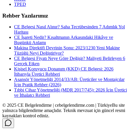
TPED
Rehber Yazılarımız
CE Belgesi Nasıl Alınır? Saha Tecrübesinden 7 Adımlık Yol
Haritası
CE İşareti Nedir? Kısaltmanın Arkasındaki Hikâye ve
Bugünkü Anlamı
Makina Direktifi Devrinin Sonu: 2023/1230 Yeni Makine
Tüzüğü Neyi Değiştiriyor?
CE Belgesi Fiyatı Neye Göre Değişir? Maliyeti Belirleyen 6
Gerçek Etken
Kişisel Koruyucu Donanım (KKD) CE Belgesi: 2026
İtibarıyla Üretici Rehberi
Asansör Yönetmeliği 2014/33/AB: Üreticiler ve Montajcılar
İçin Pratik Rehber (2026)
Tıbbi Cihaz Yönetmeliği (MDR 2017/745): 2026 İçin Üretici
ve İthalatçı Rehberi
© 2025 CE Belgelendirme | cebelgelendirme.com | Türkiye
Bu site
yalnızca bilgilendirme amaçlıdır. Teknik mevzuat için güncel resmi
kaynakları kontrol ediniz.