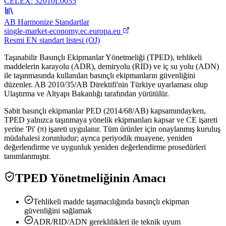
CELEX:
32010L0035
AB Harmonize Standartlar
single-market-economy.ec.europa.eu
Resmi EN standart listesi (OJ)
Taşınabilir Basınçlı Ekipmanlar Yönetmeliği (TPED), tehlikeli
maddelerin karayolu (ADR), demiryolu (RID) ve iç su yolu (ADN)
ile taşınmasında kullanılan basınçlı ekipmanların güvenliğini
düzenler. AB 2010/35/AB Direktifi'nin Türkiye uyarlaması olup
Ulaştırma ve Altyapı Bakanlığı tarafından yürütülür.
Sabit basınçlı ekipmanlar PED (2014/68/AB) kapsamındayken,
TPED yalnızca taşınmaya yönelik ekipmanları kapsar ve CE işareti
yerine 'Pi' (π) işareti uygulanır. Tüm ürünler için onaylanmış kuruluş
müdahalesi zorunludur; ayrıca periyodik muayene, yeniden
değerlendirme ve uygunluk yeniden değerlendirme prosedürleri
tanımlanmıştır.
TPED Yönetmeliğinin Amacı
Tehlikeli madde taşımacılığında basınçlı ekipman
güvenliğini sağlamak
ADR/RID/ADN gereklilikleri ile teknik uyum