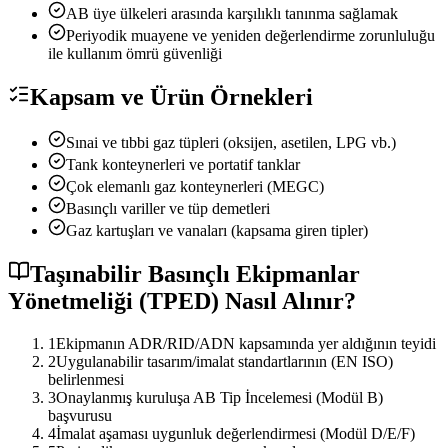
AB üye ülkeleri arasında karşılıklı tanınma sağlamak
Periyodik muayene ve yeniden değerlendirme zorunluluğu
ile kullanım ömrü güvenliği
Kapsam ve Ürün Örnekleri
Sınai ve tıbbi gaz tüpleri (oksijen, asetilen, LPG vb.)
Tank konteynerleri ve portatif tanklar
Çok elemanlı gaz konteynerleri (MEGC)
Basınçlı variller ve tüp demetleri
Gaz kartuşları ve vanaları (kapsama giren tipler)
Taşınabilir Basınçlı Ekipmanlar
Yönetmeliği (TPED) Nasıl Alınır?
1
Ekipmanın ADR/RID/ADN kapsamında yer aldığının teyidi
2
Uygulanabilir tasarım/imalat standartlarının (EN ISO)
belirlenmesi
3
Onaylanmış kuruluşa AB Tip İncelemesi (Modül B)
başvurusu
4
İmalat aşaması uygunluk değerlendirmesi (Modül D/E/F)