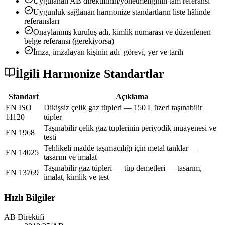
Uygulanan AB direktifinin/yönetmeliğinin tam referansı
Uygunluk sağlanan harmonize standartların liste hâlinde
referansları
Onaylanmış kuruluş adı, kimlik numarası ve düzenlenen
belge referansı (gerekiyorsa)
İmza, imzalayan kişinin adı–görevi, yer ve tarih
İlgili Harmonize Standartlar
Standart
Açıklama
EN ISO
Dikişsiz çelik gaz tüpleri — 150 L üzeri taşınabilir
11120
tüpler
Taşınabilir çelik gaz tüplerinin periyodik muayenesi ve
EN 1968
testi
Tehlikeli madde taşımacılığı için metal tanklar —
EN 14025
tasarım ve imalat
Taşınabilir gaz tüpleri — tüp demetleri — tasarım,
EN 13769
imalat, kimlik ve test
Hızlı Bilgiler
AB Direktifi