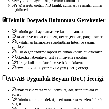
5
Periyodik muayene programının kurulması
6
Pi (π) işareti, üretici, NB kimlik numarası ve imalat yılının
iliştirilmesi
Teknik Dosyada Bulunması Gerekenler
Ürünün genel açıklaması ve kullanım amacı
Tasarım ve imalat çizimleri, devre şemaları, parça listeleri
Uygulanan harmonize standartların listesi ve sapma
gerekçeleri
Risk değerlendirme raporu ve alınan koruyucu önlemler
Akredite laboratuvar test ve muayene raporları
Türkçe kullanım, kurulum ve bakım kılavuzu
İmzalı AT/AB Uygunluk Beyanı (DoC) örneği
AT/AB Uygunluk Beyanı (DoC) İçeriği
İmalatçı (ve varsa yetkili temsilci) adı, ticari unvanı ve
adresi
Ürünün tanımı, model, tip, seri numarası ve izlenebilirlik
bilgisi